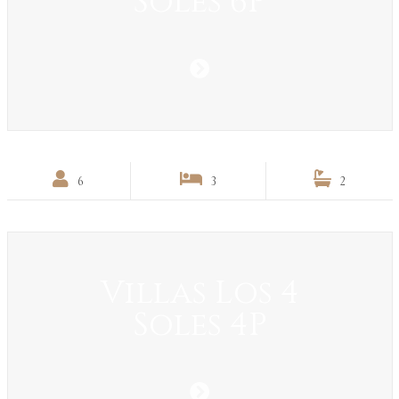
Soles 6P
6
3
2
Villas Los 4
Soles 4P