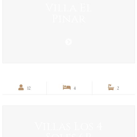
Villa El
Pinar
12
4
2
Villas Los 4