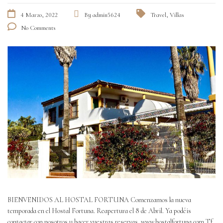
4 Marzo, 2022
By
admin5624
Travel
,
Villas
No Comments
BIENVENIDOS AL HOSTAL FORTUNA Comenzamos la nueva
temporada en el Hostal Fortuna. Reapertura el 8 de Abril. Ya podéis
contactar con nosotros y hacer vuestras reservas. www.hostalfortuna.com Tf.